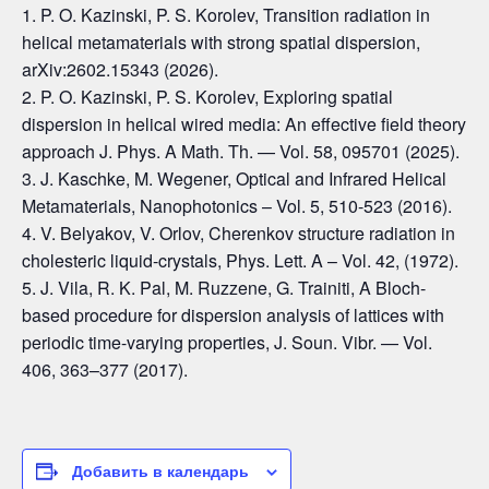
P. O. Kazinski, P. S. Korolev, Transition radiation in
helical metamaterials with strong spatial dispersion,
arXiv:2602.15343 (2026).
P. O. Kazinski, P. S. Korolev, Exploring spatial
dispersion in helical wired media: An eﬀective ﬁeld theory
approach J. Phys. A Math. Th. — Vol. 58, 095701 (2025).
J. Kaschke, M. Wegener, Optical and Infrared Helical
Metamaterials, Nanophotonics – Vol. 5, 510-523 (2016).
V. Belyakov, V. Orlov, Cherenkov structure radiation in
cholesteric liquid-crystals, Phys. Lett. A – Vol. 42, (1972).
J. Vila, R. K. Pal, M. Ruzzene, G. Trainiti, A Bloch-
based procedure for dispersion analysis of lattices with
periodic time-varying properties, J. Soun. Vibr. — Vol.
406, 363–377 (2017).
Добавить в календарь