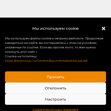
Физический
Мы используем cookie
факультет
Мы используем файлы cookie и метрики рейтинга. Продолжая
находиться на сайте, вы соглашаетесь с этим на условиях,
указанных по ссылке. Если вы против этого, то вам нужно
dean@phys.tsu.ru
покинуть этот сайт.»
Ссылка на политику:
+7 (3822) 529-651
https://persona.tsu.ru/Content/documents/politika_pd.pdf
634050 г. Томск пл. Новособорная, 1 (СФТИ),
офис 125, деканат ФФ
Принять
Отклонить
Настроить
Присоединяйся к нам
Cookie Policy
Privacy Statement