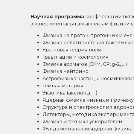
Научная программа
конференции включ
экспериментальным аспектам физики 
Физика на протон-протонных и e+e
Физика релятивистских тяжелых и
Квантовая теория поля
Гравитация и космология
Физика ароматов (CKM, CP, g-2, …)
Физика нейтрино
Астрофизика частиц и космически
Тёмная материя
Экзотика (аксионы, …)
Ядерная физика низких и промежу
Структура и спектроскопия адронов 
Детекторы, методика эксперимент
Физика и техника ускорителей
Фундаментальная ядерная физика