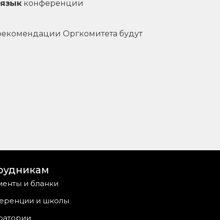
 язык
конференции
 рекомендации Оргкомитета будут
рудникам
енты и бланки
еренции и школы
ратории