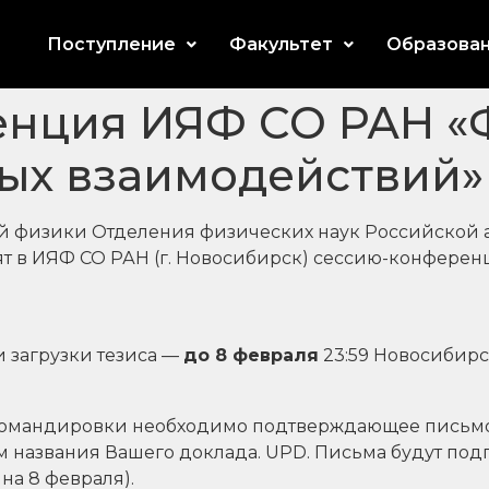
Поступление
Факультет
Образова
енция ИЯФ СО РАН «
ых взаимодействий»
 физики Отделения физических наук Российской 
т в ИЯФ СО РАН (г. Новосибирск) сессию-конфере
 загрузки тезиса —
до 8 февраля
23:59 Новосибирс
омандировки необходимо подтверждающее письмо-
м названия Вашего доклада. UPD. Письма будут подг
а 8 февраля).