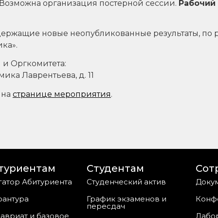
. Возможна организация постерной сессии.
Рабочий
одержащие новые неопубликованные результаты, по
ка».
и Оргкомитета:
ика Лаврентьева, д. 11
 на
странице мероприятия
.
туриентам
Студентам
Сот
гатор Абитуриента
Студенческий актив
Докум
рантура
График экзаменов и
Конф
пересдач
авриат и базовое
Лабо