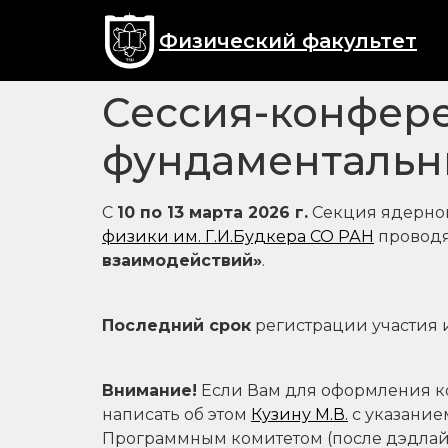
Физический факультет
Сессия-конфер
фундаментальн
С
10 по 13 марта 2026 г.
Секция ядерной
физики им. Г.И.Будкера СО РАН
проводя
взаимодействий»
.
Последний срок
регистрации участия и
Внимание!
Если Вам для оформления к
написать об этом
Кузину М.В.
с указание
Программным комитетом (после дэдлайн