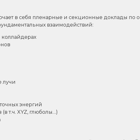
ает в себя пленарные и секционные доклады по 
фундаментальных взаимодействий:
- коллайдерах
онов
е лучи
точных энергий
(в т.ч. XYZ, глюболы…)
а