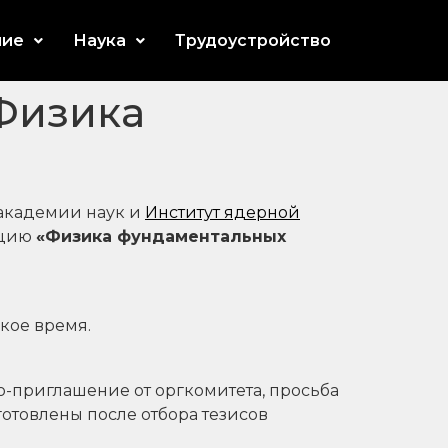
ние
Наука
Трудоустройство
Физика
академии наук и
Институт ядерной
нцию
«Физика фундаментальных
кое время.
приглашение от оргкомитета, просьба
отовлены после отбора тезисов