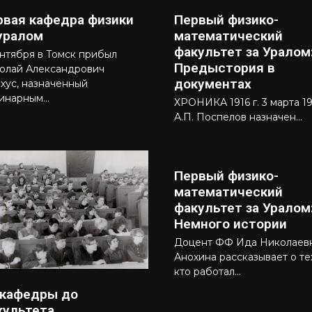
рвая кафедра физики
Первый физико-
 уралом
математический
факультет за Уралом
ентября в Томск прибыл
Предыстория в
олай Александрович
документах
ехус, назначенный
инарным...
ХРОНИКА 1916 г. 3 марта 191
А.П. Поспелов назначен...
Первый физико-
математический
факультет за Уралом
Немного истории
Доцент ФФ Ида Николаев
Анохина рассказывает о те
кто работал...
 кафедры до
культета