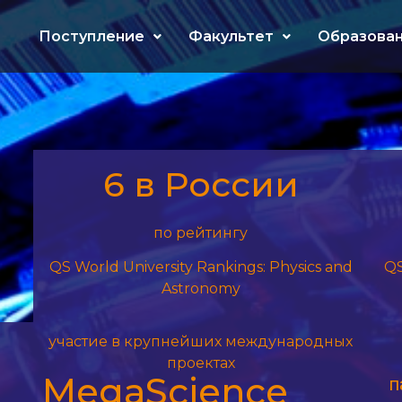
Поступление
Факультет
Образова
6 в России
по рейтингу
QS World University Rankings: Physics and
QS
Astronomy
участие в крупнейших международных
проектах
MegaScience
п