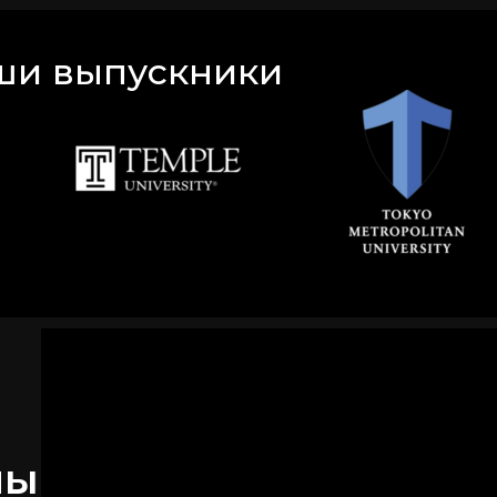
ши выпускники
ны