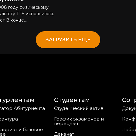
008 году физическому
ультету ТГУ исполнилось
ет В конце...
ЗАГРУЗИТЬ ЕЩЕ
туриентам
Студентам
Сот
гатор Абитуриента
Студенческий актив
Докум
рантура
График экзаменов и
Конф
пересдач
авриат и базовое
Лабо
ее
Деканат