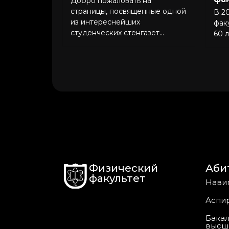
Добро пожаловать на
страницы, посвященные одной
В 2
из интереснейших
фак
студенческих стенгазет...
60 л
Физический
Аби
факультет
Нави
Аспи
Бакал
высш