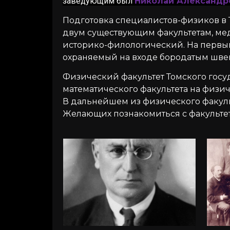
заведующим был
Николай Александро
Подготовка специалистов-физиков в Т
двум существующим факультетам, ме
историко-филологический. На первый 
охраняемый на входе бородатым швей
Физический факультет Томского госуд
математического факультета на физ
В дальнейшем из физического факульт
Желающих познакомиться с факульте