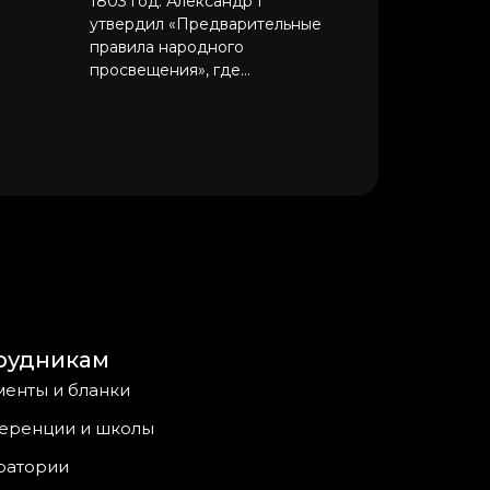
1803 год. Александр I
утвердил «Предварительные
правила народного
просвещения», где...
рудникам
енты и бланки
еренции и школы
ратории