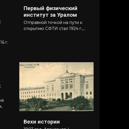
Первый физический
институт за Уралом
:
Отправной точкой на пути к
открытию СФТИ стал 1924 г.,...
6 г.
:
на
х,
Вехи истории