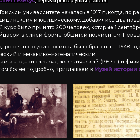
вич Гезехус
, первый ректор университета.
омском университете началась в 1917 г., когда, по 
дицинскому и юридическому, добавились два новы
курс было принято 200 человек, которые 1 сентября
царом в синей форме, обшитой позументом. Первый 
арственного университета был образован в 1948 год
ический и механико-математический.
ета выделились радиофизический (1953 г.) и физико
том более подробно, приглашаем в
Музей истории 