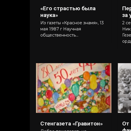
«Его страстью была
Пе
наука»
за
Из газеты «Красное знамя», 13
2 с
мая 1987 г Научная
Ник
общественность...
Гез
орд
Стенгазета «Гравитон»
От
фа