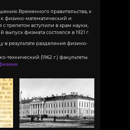
решению Временного правительства, к
х: физико-математический и
 с трепетом вступили в храм науки,
выпуск физмата состоялся в 1921 г.
у в результате разделения физико-
-технический (1962 г.) факультеты.
физики