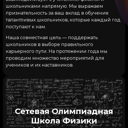
школьниками напрямую. Мы выражаем
признательность за ваш вклад в обучение
талантливых школьников, которые каждый год
поступают к нам.
Наша совместная цель — поддержать
школьников в выборе правильного
карьерного пути. На протяжении года мы
проводим множество мероприятий для
учеников и их наставников.
Программа Сетевой олимпиадной школы включает
учебные занятия в очном и дистанционном формате,
Сетевая Олимпиадная
проектную работу со школьниками в учебных и
научных лабораториях ТГУ, а также цикл регулярных
Школа Физики
просветительских и профориентационных
мероприятий, проводимых как на базе ТГУ, так и