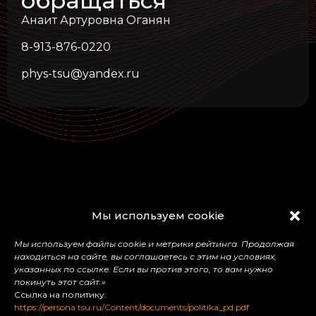
обращаться
Анаит Артуровна Оганян
8-913-876-0220
phys-tsu@yandex.ru
Физический
Мы используем cookie
факультет
Мы используем файлы cookie и метрики рейтинга. Продолжая
находиться на сайте, вы соглашаетесь с этим на условиях,
указанных по ссылке. Если вы против этого, то вам нужно
dean@phys.tsu.ru
покинуть этот сайт.»
Ссылка на политику:
+7 (3822) 529-651
https://persona.tsu.ru/Content/documents/politika_pd.pdf