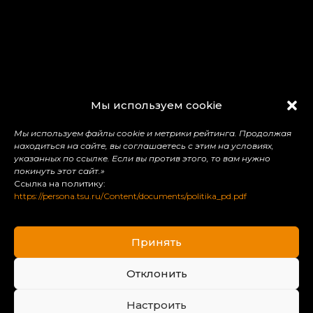
Физический
Мы используем cookie
факультет
Мы используем файлы cookie и метрики рейтинга. Продолжая
находиться на сайте, вы соглашаетесь с этим на условиях,
указанных по ссылке. Если вы против этого, то вам нужно
dean@phys.tsu.ru
покинуть этот сайт.»
Ссылка на политику:
+7 (3822) 529-651
https://persona.tsu.ru/Content/documents/politika_pd.pdf
634050 г. Томск пл. Новособорная, 1 (СФТИ),
офис 125, деканат ФФ
Принять
Отклонить
Настроить
Присоединяйся к нам