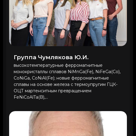
Группа Чумлякова Ю.И.
высокотемпературные ферромагнитные
монокристаллы сплавов NiMnGa(Fe), NiFeGa(Co),
CoNiGa, CoNiAl(Fe); новые ферромагнитные
сплавы на основе железа с термоупругим ГЦК-
ОЦТ мартенситным превращением
FeNiCoAlTa(B),...