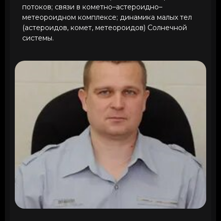
потоков; связи в кометно–астероидно–
метеороидном комплексе; динамика малых тел
(астероидов, комет, метеороидов) Солнечной
системы.